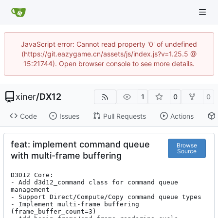
JavaScript error: Cannot read property '0' of undefined
(https://git.eazygame.cn/assets/js/index.js?v=1.25.5 @
15:21744). Open browser console to see more details.
xiner
/
DX12
1
0
0
Code
Issues
Pull Requests
Actions
feat: implement command queue
Browse
Source
with multi-frame buffering
D3D12 Core:

- Add d3d12_command class for command queue 
management

- Support Direct/Compute/Copy command queue types

- Implement multi-frame buffering 
(frame_buffer_count=3)
