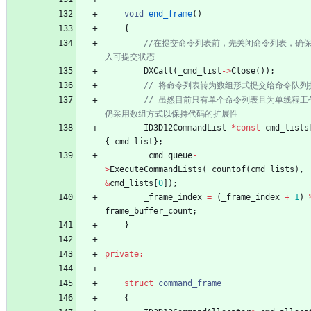
void
end_frame
(
)
{
//在提交命令列表前，先关闭命令列表，确
DXCall
(
_cmd_list
-
>
Close
(
)
)
;
// 虽然目前只有单个命令列表且为单线程工
ID3D12CommandList
*
const
cmd_lists
{
_cmd_list
}
;
_cmd_queue
-
>
ExecuteCommandLists
(
_countof
(
cmd_lists
)
,
&
cmd_lists
[
0
]
)
;
_frame_index
=
(
_frame_index
+
1
)
frame_buffer_count
;
}
private
:
struct
command_frame
{