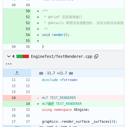
 */
void
render
(
)
;
}
4
EngineTest/TestRenderer.cpp
@@ -11,7 +11,7 @@
#
include
<fstream>
#
if TEST_RENDERER
#
if
def
 TEST_RENDERER
using
namespace
XEngine
;
graphics
:
:
render_surface
_surfaces
[
4
]
;