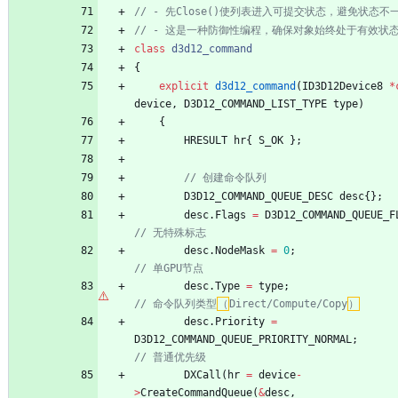
class
d3d12_command
{
explicit
d3d12_command
(
ID3D12Device8
*
device
,
D3D12_COMMAND_LIST_TYPE
type
)
{
HRESULT
hr
{
S_OK
}
;
D3D12_COMMAND_QUEUE_DESC
desc
{
}
;
desc
.
Flags
=
D3D12_COMMAND_QUEUE_F
desc
.
NodeMask
=
0
;
desc
.
Type
=
type
;
// 命令队列类型
（
Direct/Compute/Copy
）
desc
.
Priority
=
D3D12_COMMAND_QUEUE_PRIORITY_NORMAL
;
DXCall
(
hr
=
device
-
>
CreateCommandQueue
(
&
desc
,