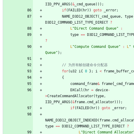
IID_PPV_ARGS
(
&
_cmd_queue
)
)
)
;
if
(
FAILED
(
hr
)
)
goto
_error
;
NAME_D3D12_OBJECT
(
_cmd_queue
,
type
D3D12_COMMAND_LIST_TYPE_DIRECT
?
L
"
Direct Command Queue
"
:
type
=
=
D3D12_COMMAND_LIST_TYP
?
L
"
Compute Command Queue
"
:
L
"
 
Queue
"
)
;
for
(
u32
i
{
0
}
;
i
<
frame_buffer_c
{
command_frame
&
frame
{
_cmd_fram
DXCall
(
hr
=
device
-
>
CreateCommandAllocator
(
type
,
IID_PPV_ARGS
(
&
frame
.
cmd_allocator
)
)
)
;
if
(
FAILED
(
hr
)
)
goto
_error
;
NAME_D3D12_OBJECT_INDEXED
(
frame
.
cmd_alloca
type
=
=
D3D12_COMMAND_LIST_TYPE_DIRECT
?
L
"
Direct Command Allocator