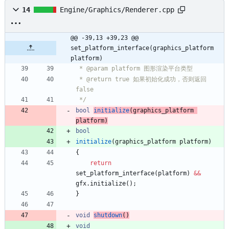
14
Engine/Graphics/Renderer.cpp
@@ -39,13 +39,23 @@ 
set_platform_interface(graphics_platform 
platform)
 * @return true 如果初始化成功，否则返回 
 */
bool
initialize
(
graphics_platform
platform
)
bool
initialize
(
graphics_platform
platform
)
{
return
set_platform_interface
(
platform
)
&
&
gfx
.
initialize
(
)
;
}
void
shutdown
(
)
void