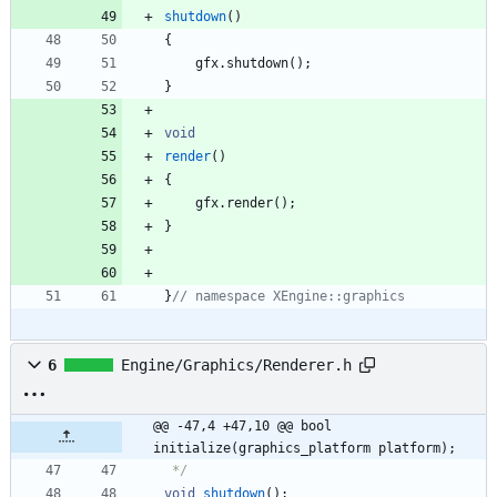
shutdown
(
)
{
gfx
.
shutdown
(
)
;
}
void
render
(
)
{
gfx
.
render
(
)
;
}
}
6
Engine/Graphics/Renderer.h
@@ -47,4 +47,10 @@ bool 
initialize(graphics_platform platform);
 */
void
shutdown
(
)
;