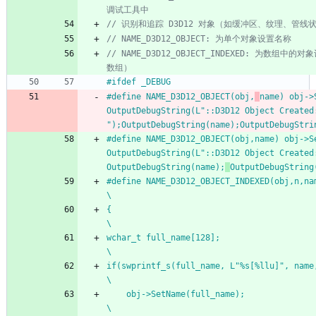
// NAME_D3D12_OBJECT_INDEXED: 为数组
#
ifdef _DEBUG
#
define NAME_D3D12_OBJECT(obj,
name) obj->
OutputDebugString(L"::D3D12 Object Created:
");OutputDebugString(name);OutputDebugStri
#
define NAME_D3D12_OBJECT(obj,name) obj->Se
OutputDebugString(L"::D3D12 Object Created
OutputDebugString(name);
OutputDebugString
#
define NAME_D3D12_OBJECT_INDEXED(obj,n,name)		
\
{																
\
wchar_t full_name[128];											
\
if(swprintf_s(full_name, L"%s[%llu]", name,
\
	obj->SetName(full_name);									
\