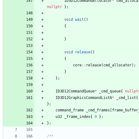
ID3D12CommandAllocator
*
cmd_alloca
nullptr
}
;
void
wait
(
)
{
}
void
release
(
)
{
core
:
:
release
(
cmd_allocator
)
;
}
}
;
ID3D12CommandQueue
*
_cmd_queue
{
nullpt
ID3D12GraphicsCommandList6
*
_cmd_list
{
}
;
command_frame
_cmd_frames
[
frame_buffer
u32
_frame_index
{
0
}
;
}
;