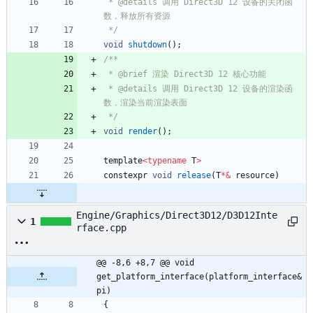
 * @details 调用 Direct3D 12 设备的关闭函
 */
void
shutdown
(
)
;
 * @details 调用 Direct3D 12 设备的渲染函
 */
void
render
(
)
;
template
<
typename
T
>
constexpr
void
release
(
T
*
&
resource
)
Engine/Graphics/Direct3D12/D3D12Inte
1
rface.cpp
@@ -8,6 +8,7 @@ void 
get_platform_interface(platform_interface& 
pi)
{