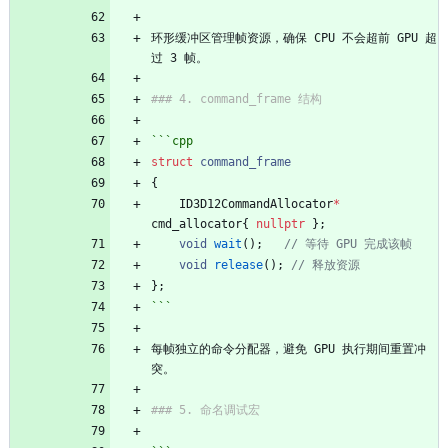
环形缓冲区管理帧资源，确保 CPU 不会超前 GPU 超
```
cpp
struct
command_frame
{
ID3D12CommandAllocator
*
cmd_allocator
{
nullptr
}
;
void
wait
(
)
;
void
release
(
)
;
}
;
```
每帧独立的命令分配器，避免 GPU 执行期间重置冲