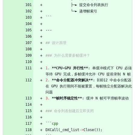
```
1.
**CPU-GPU 并行性
**
: 单缓冲模式下 CPU 必须
2.
**命令分配器冲突解决
**
: D3D12 中命令分配器
在 GPU 执行期间不能被重置，每帧独立分配器解决此
3.
**帧时序稳定性
**
```
cpp
DXCall
(
_cmd_list
-
>
Close
(
)
)
;