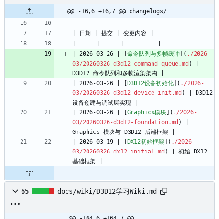
@@ -16,6 +16,7 @@ changelogs/
| 2026-03-26 | [
命令队列与多帧缓冲
](
./2026-
03/20260326-d3d12-command-queue.md
) | 
| 2026-03-26 | [
D3D12设备初始化
](
./2026-
03/20260326-d3d12-device-init.md
) | D3D12 
| 2026-03-26 | [
Graphics模块
](
./2026-
03/20260326-d3d12-foundation.md
) | 
| 2026-03-19 | [
DX12初始框架
](
./2026-
03/20260326-dx12-initial.md
) | 初始 DX12 
65
docs/wiki/D3D12学习Wiki.md
@@ -164,6 +164,7 @@ 