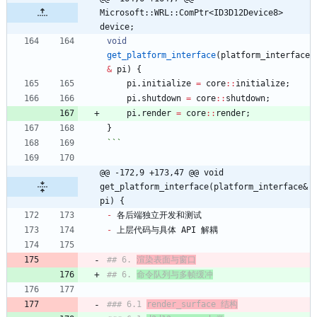
Microsoft::WRL::ComPtr<ID3D12Device8> 
device;
void
get_platform_interface
(
platform_interface
&
pi
)
{
pi
.
initialize
=
core
:
:
initialize
;
pi
.
shutdown
=
core
:
:
shutdown
;
pi
.
render
=
core
:
:
render
;
}
```
@@ -172,9 +173,47 @@ void 
get_platform_interface(platform_interface& 
pi) {
-
-
## 6. 
渲染表面与窗口
## 6. 
命令队列与多帧缓冲
### 6.1 
render_surface 结构