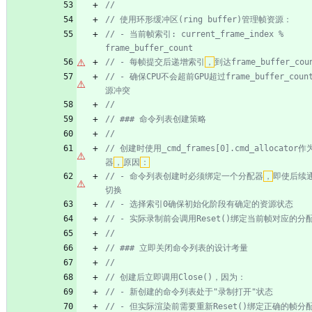
// - 当前帧索引: current_frame_index % 
// - 每帧提交后递增索引
，
// - 确保CPU不会超前GPU超过frame_buffer_coun
// 创建时使用_cmd_frames[0].cmd_allocato
器
，
原因
：
// - 命令列表创建时必须绑定一个分配器
，
即使后续通过