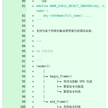
```
cpp
#
define NAME_D3D12_OBJECT_INDEXED(obj, n, 
name) \
    obj->SetName(full_name); ...
```