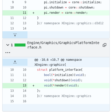
pi
.
initialize
=
core
:
:
initialize
;
pi
.
shutdown
=
core
:
:
shutdown
;
pi
.
render
=
core
:
:
render
;
}
}
Engine/Graphics/GraphicsPlatformInte
1
rface.h
@@ -10,6 +10,7 @@ namespace 
XEngine::graphics{
struct
platform_interface
{
bool
(
*
initialize
)
(
void
)
;
void
(
*
shutdown
)
(
void
)
;
void
(
*
render
)
(
void
)
;
}
;
}