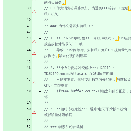
制渲染命令
，
// GPU作为消费者异步执行。为避免CPU等待GPU完成
// 1. **CPU-GPU并行性**: 单缓冲模式下
，
CPU必
成当前帧才能录制下一帧
，
//    导致CPU空闲等待。多帧缓冲允许CPU提前录制
步执行
，
// 2. **命令分配器冲突解决**: D3D12中
//    不能被重置。每帧使用独立的分配器
，
当前帧提
//    (frame_buffer_count-1)帧之前的分配
// 3. **帧时序稳定性**: 缓冲N帧可平滑帧率波动
，