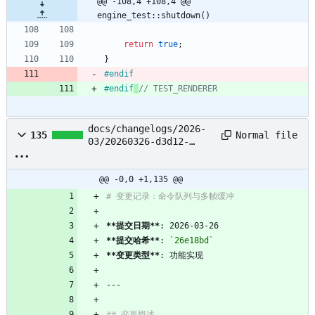
@@ -108,4 +108,4 @@ 
engine_test::shutdown()
return
true
;
}
#
endif
#
endif
// TEST_RENDERER
docs/changelogs/2026-
Normal file
135
03/20260326-d3d12-
command-queue.md
@@ -0,0 +1,135 @@
**提交日期
**
**提交哈希
**
: 
`26e18bd`
**变更类型
**