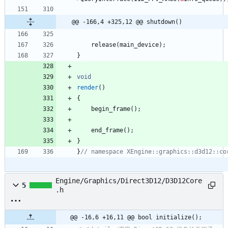
@@ -166,4 +325,12 @@ shutdown()
release
(
main_device
)
;
}
void
render
(
)
{
begin_frame
(
)
;
end_frame
(
)
;
}
}
Engine/Graphics/Direct3D12/D3D12Core
5
.h
@@ -16,6 +16,11 @@ bool initialize();