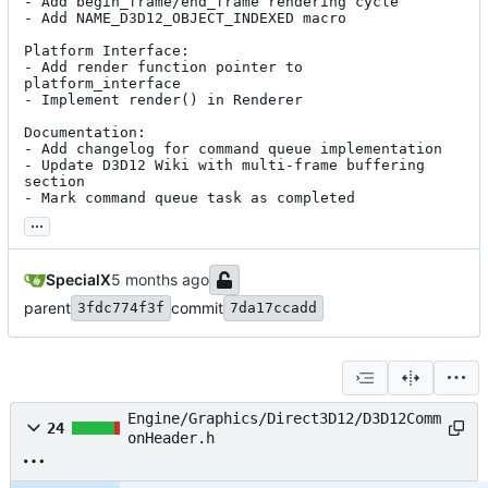
- Add begin_frame/end_frame rendering cycle

- Add NAME_D3D12_OBJECT_INDEXED macro

Platform Interface:

- Add render function pointer to 
platform_interface

- Implement render() in Renderer

Documentation:

- Add changelog for command queue implementation

- Update D3D12 Wiki with multi-frame buffering 
section

- Mark command queue task as completed
...
SpecialX
parent
commit
3fdc774f3f
7da17ccadd
Engine/Graphics/Direct3D12/D3D12Comm
24
onHeader.h