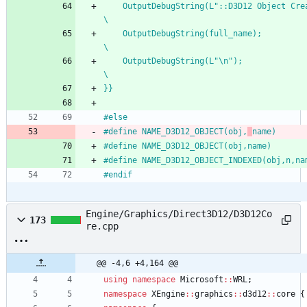
	OutputDebugString(L"::D3D12 Object Created: ");				
\
	OutputDebugString(full_name);								
\
	OutputDebugString(L"\n");									
\
}}
#
else
#
define NAME_D3D12_OBJECT(obj,
name)
#
define NAME_D3D12_OBJECT(obj,name)
#
define NAME_D3D12_OBJECT_INDEXED(obj,n,na
#
endif
Engine/Graphics/Direct3D12/D3D12Co
173
re.cpp
@@ -4,6 +4,164 @@
using
namespace
Microsoft
:
:
WRL
;
namespace
XEngine
:
:
graphics
:
:
d3d12
:
:
core
{