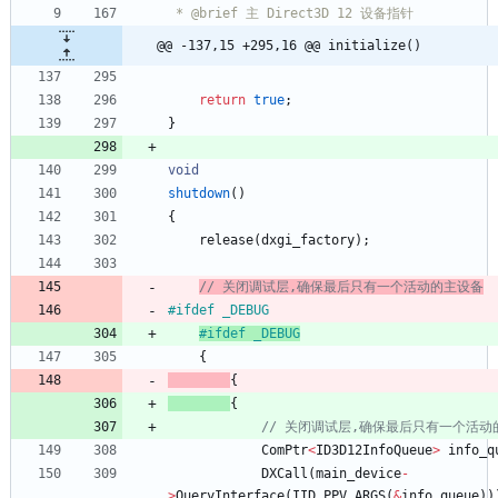
@@ -137,15 +295,16 @@ initialize()
return
true
;
}
void
shutdown
(
)
{
release
(
dxgi_factory
)
;
// 关闭调试层,确保最后只有一个活动的主设备
#
ifdef _DEBUG
#
ifdef _DEBUG
{
{
{
ComPtr
<
ID3D12InfoQueue
>
info_q
DXCall
(
main_device
-
>
QueryInterface
(
IID_PPV_ARGS
(
&
info_queue
)
)