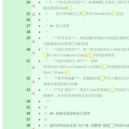
 * 4. **命名调试支持**: 使用NAME_D3D12_OBJECT宏为D3D对
象设置调试名称
，
 *    便于GPU调试工具
（
PIX/RenderDoc
）
 * - **异常安全**: 构造函数采用goto错误处理模式
 * - **多队列支持**: 单一类支持D3D12三种命令
（
Direct/Compute/Copy
）
，
 * - **现代D3D12 API**: 使用
ID3D12GraphicsCommandList6接口
，
支持最新渲染
Mesh Shader
）
 * - **零开销抽象**: 轻量级封装
，
不引入额外运行
 * - **可扩展性**: 预留frame管理接口
，
可轻松扩
 */
// 现代GPU渲染采用"生产者-消费者"模型
：
CPU作