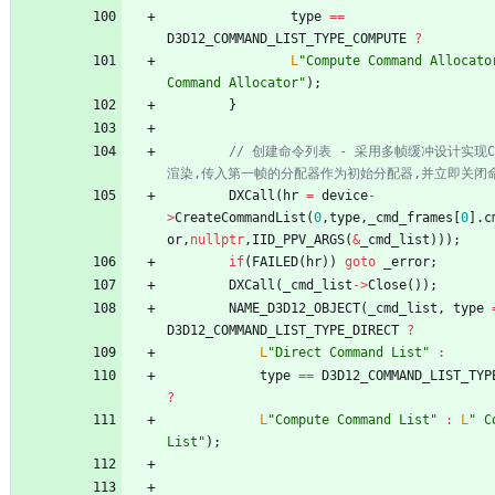
type
=
=
D3D12_COMMAND_LIST_TYPE_COMPUTE
?
L
"
Compute Command Allocato
Command Allocator
"
)
;
}
// 创建命令列表 - 采用多帧缓冲设计实现CP
DXCall
(
hr
=
device
-
>
CreateCommandList
(
0
,
type
,
_cmd_frames
[
0
]
.
c
or
,
nullptr
,
IID_PPV_ARGS
(
&
_cmd_list
)
)
)
;
if
(
FAILED
(
hr
)
)
goto
_error
;
DXCall
(
_cmd_list
-
>
Close
(
)
)
;
NAME_D3D12_OBJECT
(
_cmd_list
,
type
D3D12_COMMAND_LIST_TYPE_DIRECT
?
L
"
Direct Command List
"
:
type
=
=
D3D12_COMMAND_LIST_TYP
?
L
"
Compute Command List
"
:
L
"
 C
List
"
)
;