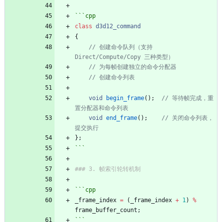
```
cpp
class
d3d12_command
{
// 创建命令队列（支持 
void
begin_frame
(
)
;
// 等待帧完成，重
void
end_frame
(
)
;
// 关闭命令列表，
}
;
```
```
cpp
_frame_index
=
(
_frame_index
+
1
)
%
frame_buffer_count
;
```