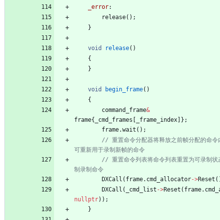
_error
:
release
(
)
;
}
void
release
(
)
{
}
void
begin_frame
(
)
{
command_frame
&
frame
{
_cmd_frames
[
_frame_index
]
}
;
frame
.
wait
(
)
;
// 重置命令分配器将释放之前帧分配的命令
// 重置命令列表将命令列表重置为可录制状
DXCall
(
frame
.
cmd_allocator
-
>
Reset
(
DXCall
(
_cmd_list
-
>
Reset
(
frame
.
cmd_
nullptr
)
)
;
}